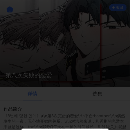
收藏
第八次失败的恋爱
详情
选集
作品简介
《8번째 망한 연애》\r\n第8次完蛋的恋爱\r\n平台:bomtoon\r\n偶然
发生的一夜，无心地开始的关系。\r\n对浩然来说，和秀彬的恋爱本
来就是这样。\r\n\r\n但我们每天在一起的时间越长，对这段关系就越