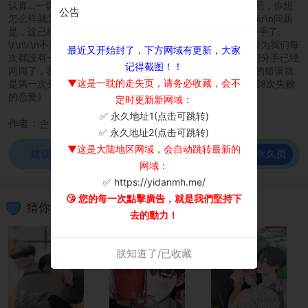
认真…一切都很好，但是\r\n\r\n“哥，我们分手吧。”\r\n“好吧，你想
公告
怎么样就怎么样吧，这次你也不打算告诉我为什么吗？”\r\n\r\n问题
是，这已经是秀彬第七次在没有任何脉络的情况下说出要分手了。
\r\n\r\n不过，我并不认为这次再次发生有什么大不了的，因为我们每
最近又开始封了，下方网域有更新，大家
次都没有一周的时间再见面。\r\n\r\n似乎有点不对劲。我们分手已经
记得截图！！
两周了，我仍然没有收到你的消息！\r\n回想起来，我最大的错误就
▼这是一耽的走失页，请务必收藏，会不
是第一次分手时没有问原因。\r\n\r\n延秀彬和陈浩然的《第8次失败
的恋爱》
定时更新新网域：
✅ 永久地址1(点击可跳转)
×
作者：손도
✅ 永久地址2(点击可跳转)
▼这是大陆地区网域，会自动跳转最新的
前往永久页
建议使用谷歌浏览器观看！
网域：
✅ https://yidanmh.me/
😘 您的每一次點擊廣告，就是我們堅持下
猜你喜欢
去的動力！
朕知道了/已收藏