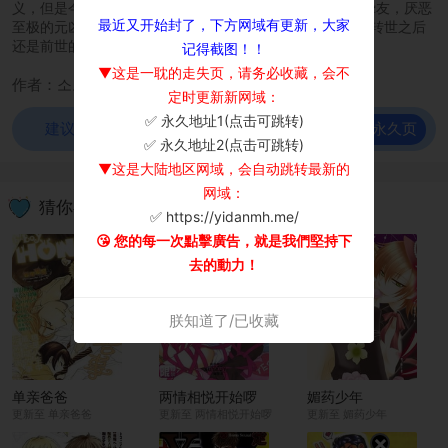
义，但是今生依旧和过去有着密切联系，有过生死之交的挚友，厌恶
最近又开始封了，下方网域有更新，大家
至极的元凶…还有过去的爱人都在这个世界相聚了，只是…转世之后
还是前世的性别吗？
记得截图！！
▼这是一耽的走失页，请务必收藏，会不
作者：소보로 패트
定时更新新网域：
✅ 永久地址1(点击可跳转)
前往永久页
建议使用谷歌浏览器观看！
×
✅ 永久地址2(点击可跳转)
▼这是大陆地区网域，会自动跳转最新的
网域：
猜你喜欢
✅ https://yidanmh.me/
😘 您的每一次點擊廣告，就是我們堅持下
去的動力！
朕知道了/已收藏
单亲爸爸
两情相悦开始啰
媚药少年
更新至 单亲爸爸
更新至 两情相悦开始啰
更新至 媚药少年
×