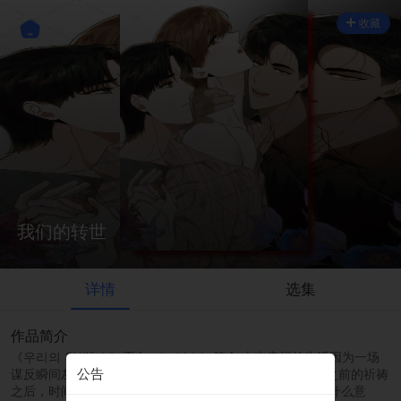
收藏
我们的转世
详情
选集
作品简介
《우리의 환생》\r\n平台：lezhin\r\n简介:本来幸福的生活因为一场
公告
谋反瞬间灰飞yan灭，“如果再给我一次机会的话…”在离死之前的祈祷
之后，时间来到了2023年。失去了一切只剩下一条命还有什么意