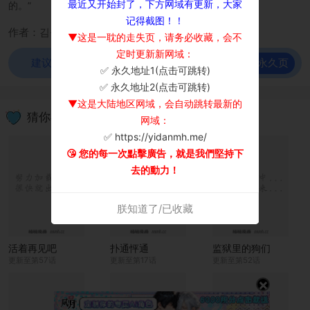
最近又开始封了，下方网域有更新，大家
的。”
记得截图！！
作者：김공룡
▼这是一耽的走失页，请务必收藏，会不
定时更新新网域：
前往永久页
建议使用谷歌浏览器观看！
✅ 永久地址1(点击可跳转)
×
✅ 永久地址2(点击可跳转)
▼这是大陆地区网域，会自动跳转最新的
猜你喜欢
网域：
✅ https://yidanmh.me/
😘 您的每一次點擊廣告，就是我們堅持下
去的動力！
朕知道了/已收藏
活着再见吧
扑通怦通
监狱里的狗们
更新至第57话
更新至第17话
更新至第52话
×