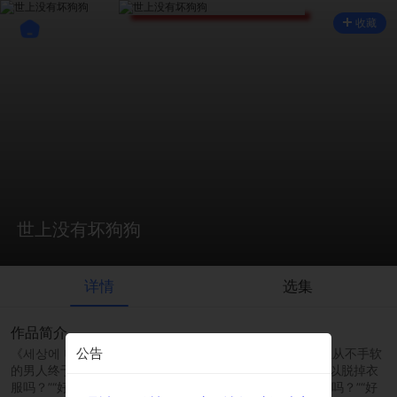
收藏
世上没有坏狗狗
详情
选集
作品简介
公告
《세상에 나쁜 개는 없다》平台：ridibooks两个截然不同但从不手软
的男人终于见面了！\n“我可以叫你贤浩吗？”“好的。”“我可以脱掉衣
服吗？”“好的。”“我可以吻你吗？”“好的。”“我可以在上面做吗？”“好