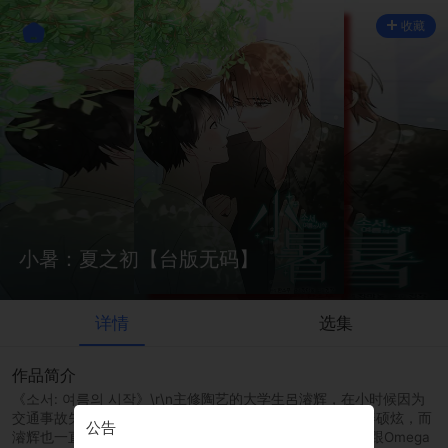
收藏
小暑：夏之初【台版无码】
详情
选集
作品简介
《소서: 여름의 시작》\r\n主修陶艺的大学生呂濬辉，在小时候因为
交通事故失去了父母，身边能够依靠的的只有一起长大的姜硕炫，而
公告
濬辉也一直单恋着温柔对待自己的硕炫。但是在Alpha必须跟Omega