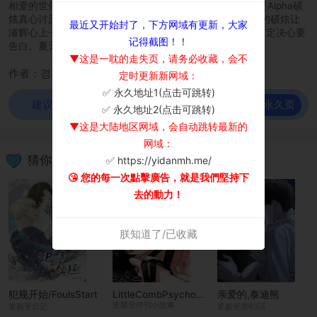
相爱的世俗观念下，身为Beta的濬辉唯一怀抱的希望，就是Alpha硕
炫真心讨厌Omega、喜欢Beta的这个事实。作为当红演员的硕炫让
最近又开始封了，下方网域有更新，大家
濬辉心上一直悬着一颗大石头，但是那不变的温柔让濬辉下定决心要
记得截图！！
告白。夏天到来，某天，濬辉的身体开始产生了变化…\r\n
▼这是一耽的走失页，请务必收藏，会不
作者：경작
定时更新新网域：
✅ 永久地址1(点击可跳转)
×
前往永久页
建议使用谷歌浏览器观看！
✅ 永久地址2(点击可跳转)
▼这是大陆地区网域，会自动跳转最新的
网域：
猜你喜欢
✅ https://yidanmh.me/
😘 您的每一次點擊廣告，就是我們堅持下
去的動力！
朕知道了/已收藏
犯规开始/FoulsStart
LittleCombPsycho/LittleBitPsycho
亲爱的,泰迪熊
更新至停刊小故事
更新至后记
更新至第63话