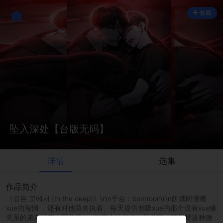
收藏
坠入深处【台版无码】
详情
选集
作品简介
《깊은 곳에서 (In the deep)》\r\n平台：bomtoon\r\n飢饿时便嗜
xue的海悯 ，还有对他莫名执着、每天提供他吸xue的那个没有xue缘
关系的弟弟道建，因为吸xue时带来的兴奋，兄弟间一直保持这种微