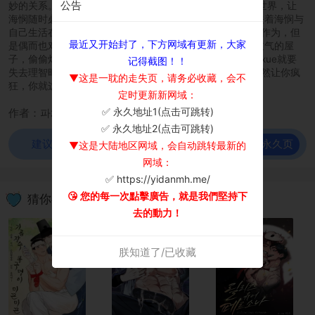
公告
妙的关系。\r\n面对异种出没的危险，这个xue腥味蔓延的世界，让
海悯随时必须面对失去理智的危险，道建也以此为理由，关着海悯与
自己生活在同一个空间中近三年。\r\n虽然海悯感谢道建的作为，但
最近又开始封了，下方网域有更新，大家
是偶而也对他过度保护的行为感到不满，最终抵不住喘不过气的屋
子，偷偷熘出门去⋯\r\n尽情享受自由海悯面对漫天布地的xue就要
记得截图！！
失去理智时，道建出现在自己的眼前并说道：「这些xue果然让你疯
▼这是一耽的走失页，请务必收藏，会不
狂，你就这么飢渴吗？」
定时更新新网域：
✅ 永久地址1(点击可跳转)
作者：파체
×
✅ 永久地址2(点击可跳转)
前往永久页
建议使用谷歌浏览器观看！
▼这是大陆地区网域，会自动跳转最新的
网域：
✅ https://yidanmh.me/
😘 您的每一次點擊廣告，就是我們堅持下
猜你喜欢
去的動力！
朕知道了/已收藏