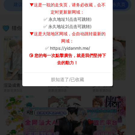
前往永久页
建议使用谷歌浏览器观看！
▼这是一耽的走失页，请务必收藏，会不
定时更新新网域：
✅ 永久地址1(点击可跳转)
×
✅ 永久地址2(点击可跳转)
猜你喜欢
▼这是大陆地区网域，会自动跳转最新的
网域：
✅ https://yidanmh.me/
😘 您的每一次點擊廣告，就是我們堅持下
去的動力！
朕知道了/已收藏
渲染成青
自己做决定
少年与神隐
更新至第5话
更新至第5话
更新至第5话
×