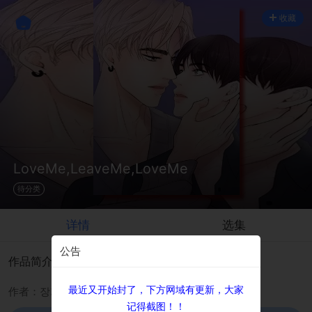
收藏
LoveMe,LeaveMe,LoveMe
待分类
详情
选集
公告
作品简介
最近又开始封了，下方网域有更新，大家
作者：장가월
记得截图！！