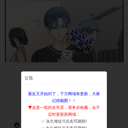
公告
最近又开始封了，下方网域有更新，大家
记得截图！！
▼这是一耽的走失页，请务必收藏，会不
定时更新新网域：
✅ 永久地址1(点击可跳转)
×
✅ 永久地址2(点击可跳转)