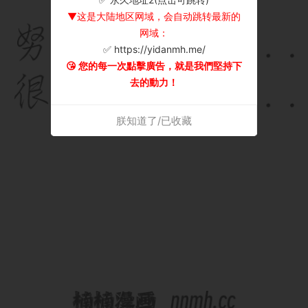
▼这是大陆地区网域，会自动跳转最新的
网域：
✅ https://yidanmh.me/
😘 您的每一次點擊廣告，就是我們堅持下
去的動力！
朕知道了/已收藏