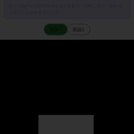
图片加载不出来的时候请尝试切换图源（请耐心等待一定时间
后若仍无法加载再进行切换）
图源1
图源2