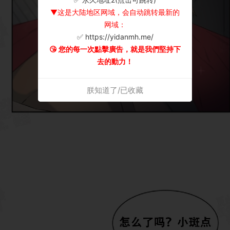
▼这是大陆地区网域，会自动跳转最新的
网域：
✅ https://yidanmh.me/
😘 您的每一次點擊廣告，就是我們堅持下
去的動力！
朕知道了/已收藏