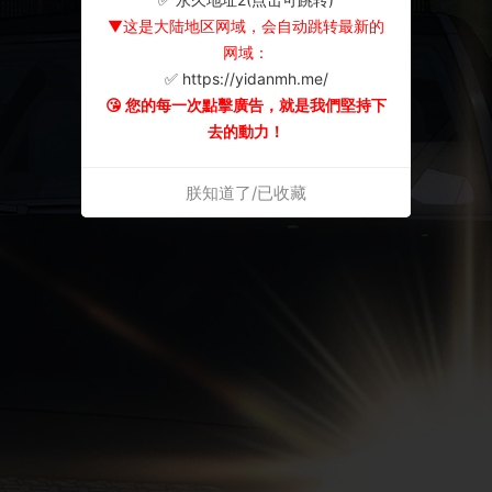
▼这是大陆地区网域，会自动跳转最新的
网域：
✅ https://yidanmh.me/
😘 您的每一次點擊廣告，就是我們堅持下
去的動力！
朕知道了/已收藏