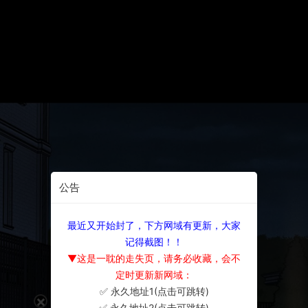
公告
最近又开始封了，下方网域有更新，大家
记得截图！！
▼这是一耽的走失页，请务必收藏，会不
定时更新新网域：
✅ 永久地址1(点击可跳转)
×
✅ 永久地址2(点击可跳转)