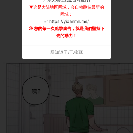
▼这是大陆地区网域，会自动跳转最新的
网域：
✅ https://yidanmh.me/
😘 您的每一次點擊廣告，就是我們堅持下
去的動力！
朕知道了/已收藏