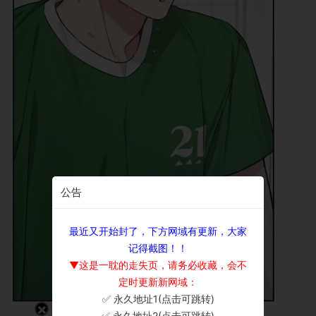
公告
最近又开始封了，下方网域有更新，大家
记得截图！！
▼这是一耽的走失页，请务必收藏，会不
定时更新新网域：
✅ 永久地址1(点击可跳转)
×
✅ 永久地址2(点击可跳转)