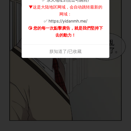
▼这是大陆地区网域，会自动跳转最新的
网域：
✅ https://yidanmh.me/
😘 您的每一次點擊廣告，就是我們堅持下
去的動力！
朕知道了/已收藏