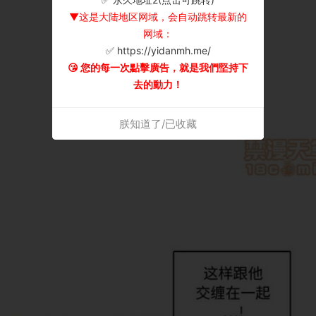
▼这是大陆地区网域，会自动跳转最新的
网域：
✅ https://yidanmh.me/
😘 您的每一次點擊廣告，就是我們堅持下
去的動力！
朕知道了/已收藏