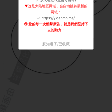
▼这是大陆地区网域，会自动跳转最新的
网域：
✅ https://yidanmh.me/
😘 您的每一次點擊廣告，就是我們堅持下
去的動力！
朕知道了/已收藏