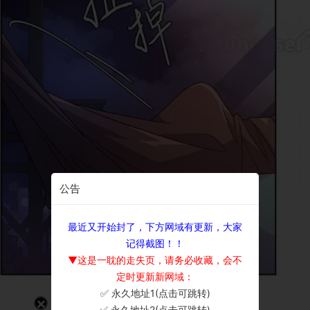
公告
最近又开始封了，下方网域有更新，大家
记得截图！！
▼这是一耽的走失页，请务必收藏，会不
定时更新新网域：
✅ 永久地址1(点击可跳转)
×
✅ 永久地址2(点击可跳转)