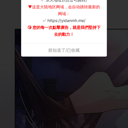
▼这是大陆地区网域，会自动跳转最新的
网域：
✅ https://yidanmh.me/
😘 您的每一次點擊廣告，就是我們堅持下
去的動力！
朕知道了/已收藏