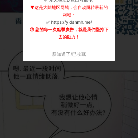
▼这是大陆地区网域，会自动跳转最新的
网域：
✅ https://yidanmh.me/
😘 您的每一次點擊廣告，就是我們堅持下
去的動力！
朕知道了/已收藏