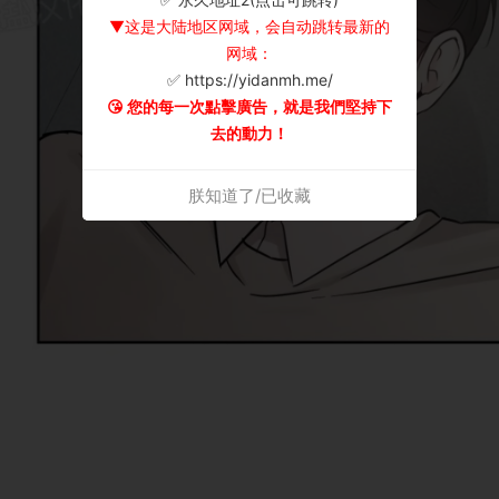
▼这是大陆地区网域，会自动跳转最新的
网域：
✅ https://yidanmh.me/
😘 您的每一次點擊廣告，就是我們堅持下
去的動力！
朕知道了/已收藏