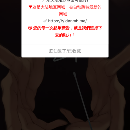
▼这是大陆地区网域，会自动跳转最新的
网域：
✅ https://yidanmh.me/
😘 您的每一次點擊廣告，就是我們堅持下
去的動力！
朕知道了/已收藏