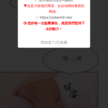
▼这是大陆地区网域，会自动跳转最新的
网域：
✅ https://yidanmh.me/
😘 您的每一次點擊廣告，就是我們堅持下
去的動力！
朕知道了/已收藏