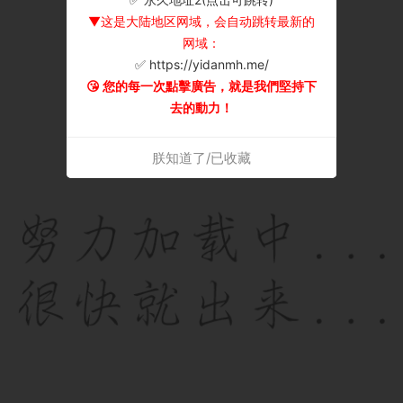
▼这是大陆地区网域，会自动跳转最新的
网域：
✅ https://yidanmh.me/
😘 您的每一次點擊廣告，就是我們堅持下
去的動力！
朕知道了/已收藏