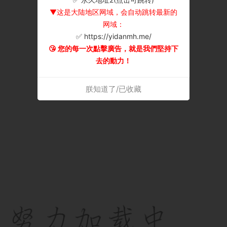
▼这是大陆地区网域，会自动跳转最新的
网域：
✅ https://yidanmh.me/
😘 您的每一次點擊廣告，就是我們堅持下
去的動力！
朕知道了/已收藏