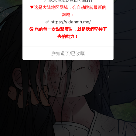
▼这是大陆地区网域，会自动跳转最新的
网域：
✅ https://yidanmh.me/
😘 您的每一次點擊廣告，就是我們堅持下
去的動力！
朕知道了/已收藏