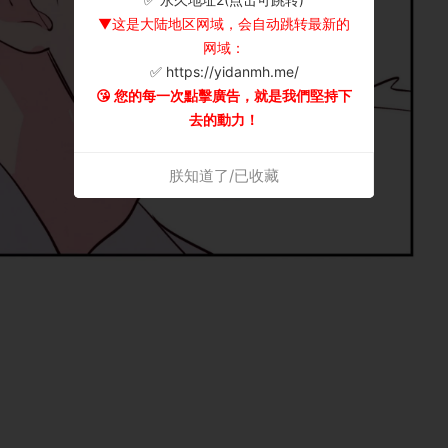
▼这是大陆地区网域，会自动跳转最新的
网域：
✅ https://yidanmh.me/
😘 您的每一次點擊廣告，就是我們堅持下
去的動力！
朕知道了/已收藏