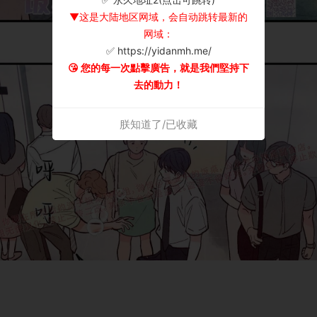
▼这是大陆地区网域，会自动跳转最新的
网域：
✅ https://yidanmh.me/
😘 您的每一次點擊廣告，就是我們堅持下
去的動力！
朕知道了/已收藏