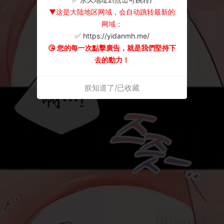
▼这是大陆地区网域，会自动跳转最新的
网域：
✅ https://yidanmh.me/
😘 您的每一次點擊廣告，就是我們堅持下
去的動力！
朕知道了/已收藏