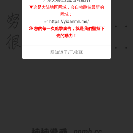
▼这是大陆地区网域，会自动跳转最新的
网域：
✅ https://yidanmh.me/
😘 您的每一次點擊廣告，就是我們堅持下
去的動力！
朕知道了/已收藏