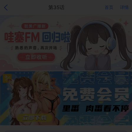
第35话
首页
详情