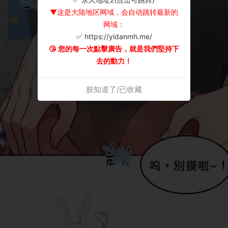
▼这是大陆地区网域，会自动跳转最新的
网域：
✅ https://yidanmh.me/
😘 您的每一次點擊廣告，就是我們堅持下
去的動力！
朕知道了/已收藏