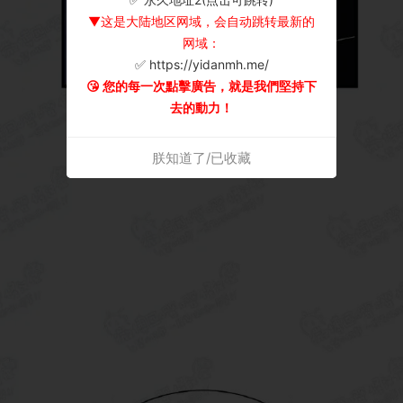
▼这是大陆地区网域，会自动跳转最新的
网域：
✅ https://yidanmh.me/
😘 您的每一次點擊廣告，就是我們堅持下
去的動力！
朕知道了/已收藏