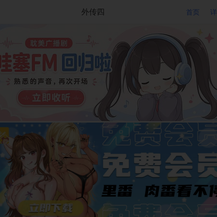
外传四
首页
详