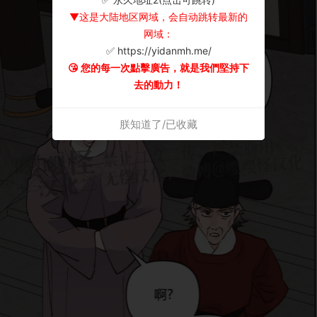
▼这是大陆地区网域，会自动跳转最新的
网域：
✅ https://yidanmh.me/
😘 您的每一次點擊廣告，就是我們堅持下
去的動力！
朕知道了/已收藏