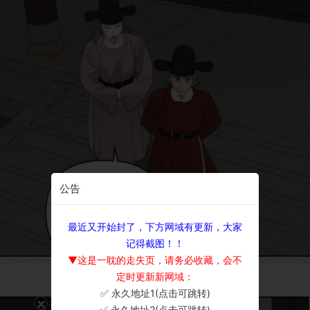
公告
最近又开始封了，下方网域有更新，大家
记得截图！！
▼这是一耽的走失页，请务必收藏，会不
定时更新新网域：
✅ 永久地址1(点击可跳转)
×
✅ 永久地址2(点击可跳转)