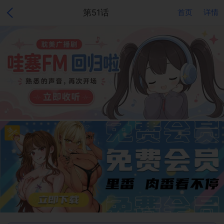
第51话
首页
详情