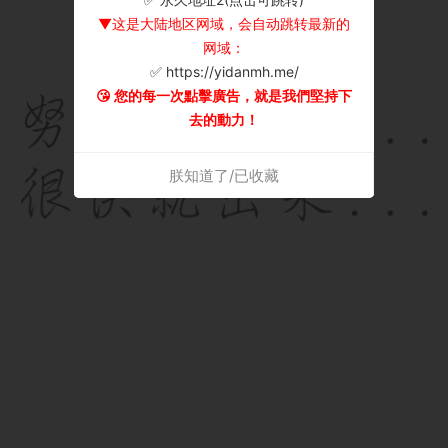
▼这是大陆地区网域，会自动跳转最新的
网域：
✅ https://yidanmh.me/
😘 您的每一次點擊廣告，就是我們堅持下
去的動力！
朕知道了/已收藏