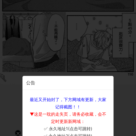
公告
最近又开始封了，下方网域有更新，大家
记得截图！！
▼这是一耽的走失页，请务必收藏，会不
定时更新新网域：
✅ 永久地址1(点击可跳转)
×
✅ 永久地址2(点击可跳转)