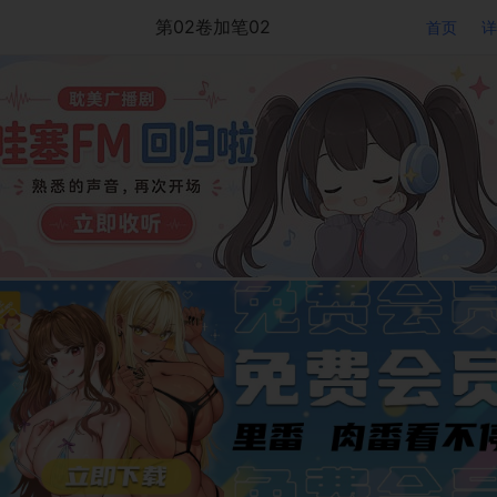
第02卷加笔02
首页
详