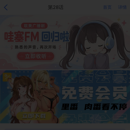
第28话
首页
详情