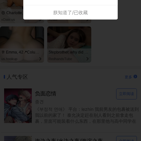
朕知道了/已收藏
😍 Charlotte, 42📍Columbus
🧡 Lena, 31📍Columbus
xDate.us
xDate
🥂 Emma, 42📍Columbus
Stepbrother, why did you show me your dick? Now I want to fuck you with my wet pussy
us.hookup
RedhandsTube
人气专区
更多
负面恋情
立即阅读
종견
《부정적 연애》 平台：lezhin 我前男友的包裹被送到
我以前的家了！ 泰允决定赶在别人看到之前拿走包
裹，里面可能装着什么东西，在那里他与高中同学在
民重聚。由于两人过去关系不睦，泰允回来希望这