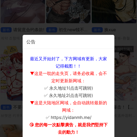
请留意合约条款!
初生new犊不怕old虎
换xue
新书
新书
新书
계약 조항에 유의하세요 平台：MrBlue
어린 사냥개와 늙은 범 平台：mrblue
[성비단] 오장육봉-환혈 平台:MrBlue
公告
第8话
外传2
休假特别篇1
最近又开始封了，下方网域有更新，大家
记得截图！！
▼这是一耽的走失页，请务必收藏，会不
定时更新新网域：
✅ 永久地址1(点击可跳转)
×
✅ 永久地址2(点击可跳转)
▼这是大陆地区网域，会自动跳转最新的
不要养bart
我爱的老板
奶香爆击！【无码】
新书
新书
新书
网域：
브랫은 키우지 마세요! 平台：m.mrblu
내가 사랑하는 보스 平台：MrBlue
宇真偶然在一次送外送时，遇见了拥有奶香费洛蒙的Omega宥赫。因为宥赫突然进入发情期，两人不得不(!)一起度过了一晚。但是，身为男人的宥赫，胸部却流出了某种香甜的液体…?「这该不会…是奶吧？」
✅ https://yidanmh.me/
😘 您的每一次點擊廣告，就是我們堅持下
去的動力！