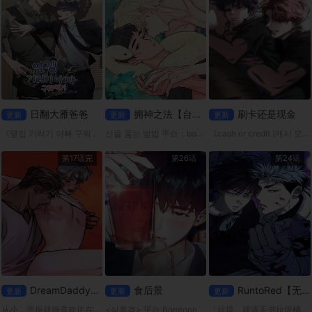
日翻大雁爸爸
拥神之法【台版无码】
刷卡还是现金
更新
更新
更新
《옆집 기러기 아빠 구워 먹기》 平台：mrblue 大屌体操大学生x一个挑剔敏感的已婚男人。
신을 품는 방법 平台：bomtoon 父母过世后台宣就在爷爷的养育下长大，温柔的爷爷也因为年纪大，健康逐渐恶化而住进了医院。 台宣独自扛着昂贵的医疗费用，在认识的大哥帮助下靠着各种打工度日。
《cash or credit (캐시 오어 크레딧)》 狱警X犯人 某黑手党组织的"稀世骗子之吻"。 随着警方的侦查范围不断缩小，他们的避难地点正是监狱。 然而，当他引起了监狱之王、「臭名昭
第17话完
第26话
第24话
DreamDaddy【无码】
食后景
RuntoRed【无码】
更新
更新
更新
从小，浩振就很喜欢住在隔壁、总是对他很温柔的吉太叔叔。而那份依赖，也随着年岁渐长，悄悄变成了无法说出口的爱恋。
<식후경> 平台:Bomtoon
「垃圾，就该丢进垃圾桶。那是最便宜、也最简单的方法。」