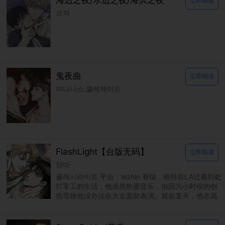
海边之夜/水边之夜/海滨之夜
立即阅读
으자
鬼夜曲
立即阅读
아나나스,클레제이드
FlashLight【台版无码】
立即阅读
양마
플래시라이트 平台：lezhin 有镇．哈特在LA过着到处
打零工的生活，他虽然热爱音乐，但因为小时候的创
伤导致他没办法在大众面前表演。就在某天，他在高
阶饭店的厕所里被当红巨星艾伦．丹尼尔．杭特撞