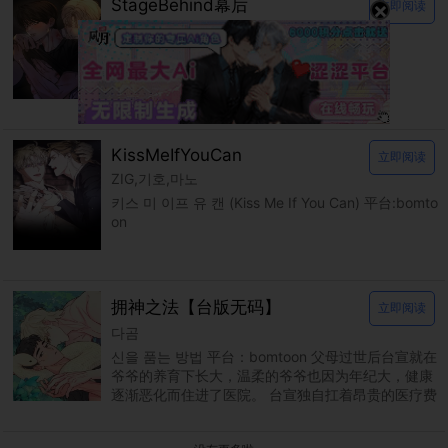
StageBehind幕后
×
立即阅读
김건수
스테이지 비하인드 平台：bomtoon
KissMeIfYouCan
立即阅读
ZIG,기호,마노
키스 미 이프 유 캔 (Kiss Me If You Can) 平台:bomto
on
拥神之法【台版无码】
立即阅读
다곰
신을 품는 방법 平台：bomtoon 父母过世后台宣就在
爷爷的养育下长大，温柔的爷爷也因为年纪大，健康
逐渐恶化而住进了医院。 台宣独自扛着昂贵的医疗费
用，在认识的大哥帮助下靠着各种打工度日。