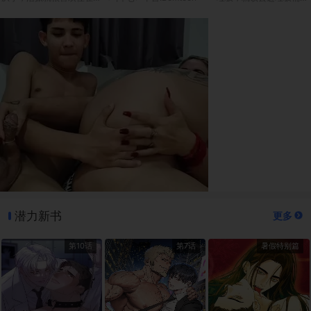
潜力新书
更多
第10话
第7话
暑假特别篇